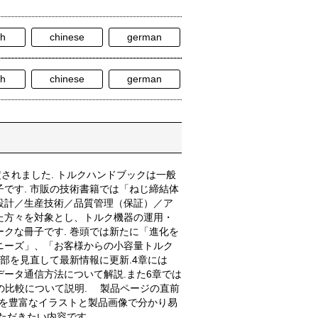
sh
chinese
german
sh
chinese
german
定されました. トルクハンドブックは一般
です. 市販の技術書籍では「ねじ締結体
設計／生産技術／品質管理（保証）／ア
た方々を対象とし、トルク機器の運用・
クな冊子です. 巻頭では新たに「進化を
ニーズ」、「お客様からの小容量トルク
部を見直して最新情報に更新.4章には
ータ通信方法について解説.また6章では
格との比較について説明. 製品ページの直前
法を豊富なイラストと製品画像で分かり易
ただきたい内容です.