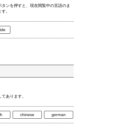
deボタンを押すと、現在閲覧中の言語のま
ます。
ide
してあります。
sh
chinese
german