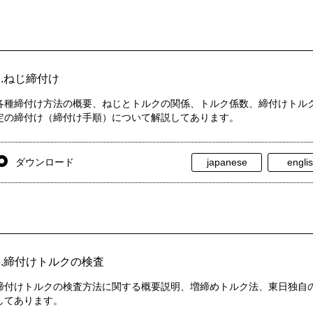
2.ねじ締付け
各種締付け方法の概要、ねじとトルクの関係、トルク係数、締付けトル
定の締付け（締付け手順）について解説してあります。
ダウンロード
japanese
engli
3.締付けトルクの検査
締付けトルクの検査方法に関する概要説明、増締めトルク法、東日独自
してあります。