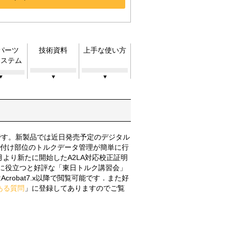
bパーツ
技術資料
上手な使い方
システム
グです。新製品では近日発売予定のデジタル
締付け部位のトルクデータ管理が簡単に行
3月より新たに開始したA2LA対応校正証明
ぐに役立つと好評な「東日トルク講習会」
crobat7.x以降で閲覧可能です．また好
ある質問
」に登録してありますのでご覧