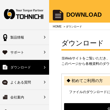
Your Torque Partner TOHNICHI
DOWNLOAD
close
close
close
close
close
close
close
HOME
> ダウンロード
製品情報
会員の方
ダウンロード
機器総合製品案内
のよくある質問
のサポート
会社案内
登録済の方は下記ボタ
サポート
ハンドブック
単位について
品サービス
会社概要
からログインできます
当Webサイトをご覧いただき
このページから各種資料のダウ
ダウンロード
・使い方について
ォアサービス
長のご挨拶
校正装置
ログイン
ヘッド交換式トルクレンチ
◆ 初めてご利用の方
修理について
ターサービス
ーカイブ
拠点一覧
よくある質問
ファイルのダウンロード
初めてご利用の方
ーサビリティ体系図・非該
ワイドサービス
ーツリスト
関連会社
会社案内
変換
明書について
ァイルのダウンロード
ーツ検索システム
修理について
沿革