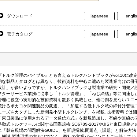
ダウンロード
japanese
engli
電子カタログ
japanese
engli
『トルク管理のバイブル』とも言えるトルクハンドブックがvol.10に改
的な製品カタログとは異なり、技術資料を中心に纏めた製造業向けの冊子
設計」が多いようですが、トルクハンドブックは製造業の研究・開発／
フターサービス業務に従事し「トルク管理」、「ねじ締結」等に関連し
管理に役立つ実用的な技術資料を数多く掲載した、他に例を見ないユニー
続けるポカヨケ関連製品の変遷」、「加速する低トルク域の締付け管理
ニーズをカタチにした新開発小型トルクレンチ」を掲載. 技術資料では細
「東日製品に使用されるデータ通信方式」を新規追加し、有線や無線のデ
手動式トルクツールに関する国際規格ISO6789-2017やJISと東日規
に「製造現場の問題解決GUIDE」を新規掲載.問題点（課題）と解決方
く解説.製造現場の方だけでなく、商社の営業パーソンにもご一読してい