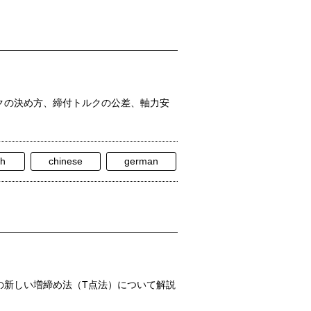
クの決め方、締付トルクの公差、軸力安
sh
chinese
german
の新しい増締め法（T点法）について解説