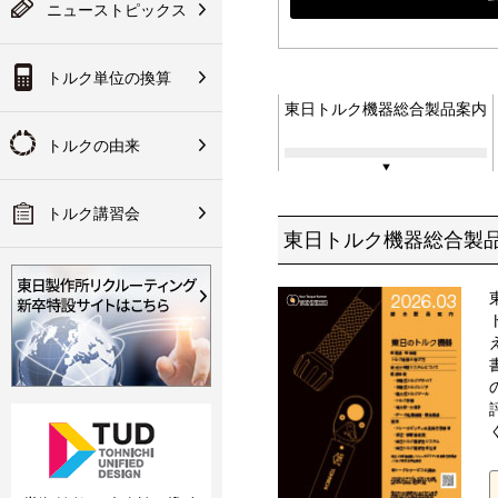
テスタ／チェッカ
は会員登録が必要にな
ニューストピックス
入方法など
ります
果：換算後のトルク値
ク講習会のご案内
ランド規定
技術資料
トルク単位の換算
その他
会員登録
東日トルク機器総合製品案内
の取り組みについて
の代理店網
手な使い方
作所について
トルクの由来
明書・CADデータ・ソフ
関連製品
・パーツリスト
トルク講習会
東日トルク機器総合製