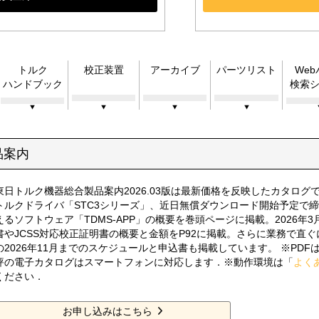
トルク
校正装置
アーカイブ
パーツリスト
We
ハンドブック
検索
品案内
東日トルク機器総合製品案内2026.03版は最新価格を反映したカタロ
トルクドライバ「STC3シリーズ」、近日無償ダウンロード開始予定で
えるソフトウェア「TDMS-APP」の概要を巻頭ページに掲載。2026年
書やJCSS対応校正証明書の概要と金額をP92に掲載。さらに業務で直
の2026年11月までのスケジュールと申込書も掲載しています。 ※PDFはA
評の電子カタログはスマートフォンに対応します．※動作環境は「
よく
ください．
お申し込みはこちら