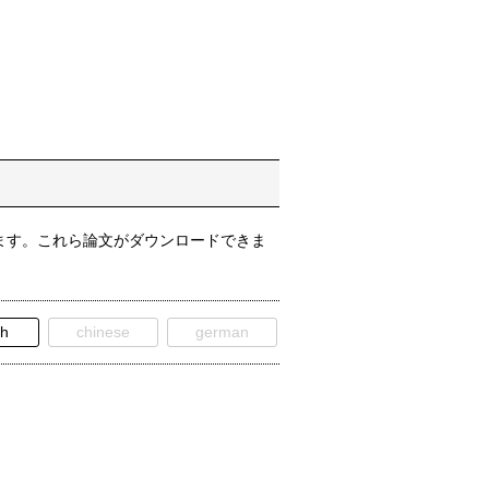
ます。これら論文がダウンロードできま
sh
chinese
german