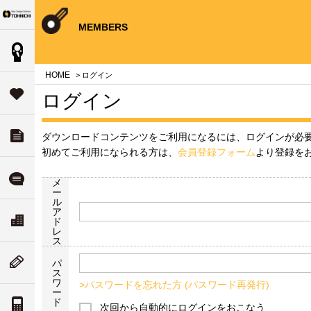
Your Torque Partner TOHNICHI
close
close
close
close
close
close
close
MEMBERS
製品情報
案内
問
HOME
> ログイン
タ
サポート
ログイン
す
ダウンロード
ダウンロードコンテンツをご利用になるには、ログインが必
チ
いて
初めてご利用になられる方は、
会員登録フォーム
より登録を
ル
よくある質問
メ
ー
ル
ア
ド
リティ
ス
会社案内
ド
な
レ
ついて
ス
ム
ニューストピックス
パ
ス
値
ワ
>パスワードを忘れた方 (パスワード再発行)
ー
案内
ド
トルク単位の換算
次回から自動的にログインをおこなう