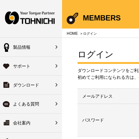
Your Torque Partner TOHNICHI
MEMBERS
close
close
close
close
close
close
close
HOME
> ログイン
製品情報
会員の方
ログイン
機器総合製品案内
のよくある質問
のサポート
会社案内
登録済の方は下記ボタ
サポート
ハンドブック
単位について
品サービス
会社概要
ダウンロードコンテンツをご利
からログインできます
初めてご利用になられる方は、
ダウンロード
・使い方について
ォアサービス
長のご挨拶
校正装置
ログイン
ヘッド交換式トルクレンチ
メールアドレス
修理について
ターサービス
ーカイブ
拠点一覧
よくある質問
初めてご利用の方
ーサビリティ体系図・非該
ワイドサービス
ーツリスト
関連会社
パスワード
会社案内
変換
明書について
ァイルのダウンロード
ーツ検索システム
修理について
沿革