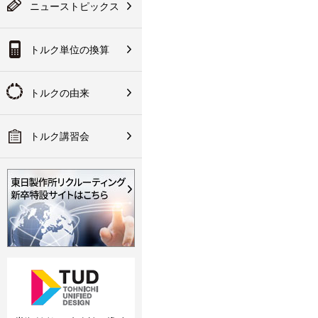
テスタ／チェッカ
は会員登録が必要にな
ニューストピックス
入方法など
ります
果：換算後のトルク値
ク講習会のご案内
ランド規定
技術資料
トルク単位の換算
その他
会員登録
の取り組みについて
の代理店網
手な使い方
作所について
トルクの由来
明書・CADデータ・ソフ
関連製品
・パーツリスト
トルク講習会