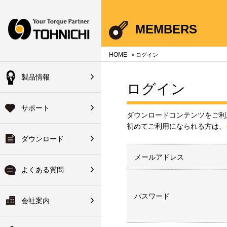
Your Torque Partner TOHNICHI
MEMBERS
close
close
close
close
close
close
close
HOME
> ログイン
製品情報
会員の方
ログイン
機器総合製品案内
のよくある質問
のサポート
会社案内
登録済の方は下記ボタ
サポート
ハンドブック
単位について
品サービス
会社概要
ダウンロードコンテンツをご利
からログインできます
初めてご利用になられる方は、
ダウンロード
・使い方について
ォアサービス
長のご挨拶
校正装置
ログイン
ヘッド交換式トルクレンチ
メールアドレス
修理について
ターサービス
ーカイブ
拠点一覧
よくある質問
初めてご利用の方
ーサビリティ体系図・非該
ワイドサービス
ーツリスト
関連会社
パスワード
会社案内
変換
明書について
ァイルのダウンロード
ーツ検索システム
修理について
沿革