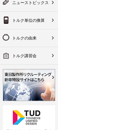
テスタ／チェッカ
は会員登録が必要にな
ニューストピックス
入方法など
ります
果：換算後のトルク値
ク講習会のご案内
ランド規定
技術資料
トルク単位の換算
その他
会員登録
の取り組みについて
の代理店網
手な使い方
作所について
トルクの由来
明書・CADデータ・ソフ
関連製品
・パーツリスト
トルク講習会