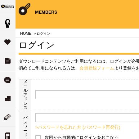
Your Torque Partner TOHNICHI
close
close
close
close
close
close
close
MEMBERS
製品情報
案内
問
HOME
> ログイン
タ
サポート
ログイン
す
ダウンロード
ダウンロードコンテンツをご利用になるには、ログインが必
チ
いて
初めてご利用になられる方は、
会員登録フォーム
より登録を
ル
よくある質問
メ
ー
ル
ア
ド
リティ
ス
会社案内
ド
な
レ
ついて
ス
ム
ニューストピックス
パ
ス
値
ワ
>パスワードを忘れた方 (パスワード再発行)
ー
案内
ド
トルク単位の換算
次回から自動的にログインをおこなう