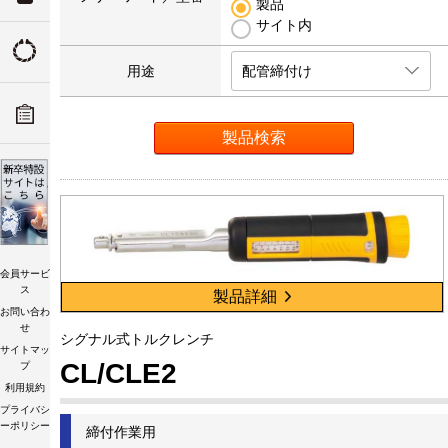
製品
サイト内
ついて
トルクの由来
用途
配管締付け
ADデ
ーツリ
トルク講習会
会員サービ
ス
製品詳細
お問い合わ
せ
シグナル式トルクレンチ
サイトマッ
CL/CLE2
プ
利用規約
プライバシ
ーポリシー
締付作業用