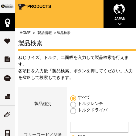
PRODUCTS
Your Torque Partner TOHNICHI
close
close
close
close
close
close
close
JAPAN
製品情報
案内
問
HOME
製品情報
>
> 製品検索
タ
サポート
製品検索
す
ねじサイズ、トルク、二面幅を入力して製品検索を行えま
ダウンロード
チ
いて
す。
各項目を入力後「製品検索」ボタンを押してください。入力
ル
を省略して検索もできます。
よくある質問
ド
リティ
ス
会社案内
すべて
な
ついて
製品種別
トルクレンチ
トルクドライバ
ム
ニューストピックス
値
案内
トルク単位の換算
フリーワード／型番