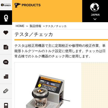
PRODUCTS
Your Torque Partner TOHNICHI
close
close
close
close
close
close
close
JAPAN
製品情報
案内
問
HOME
製品情報
>
> テスタ／チェッカ
タ
サポート
テスタ／チェッカ
す
テスタは校正用機器で主に定期校正や修理時の校正作業、単
ダウンロード
チ
いて
能形トルクツールのトルク設定に使用します。チェッカは日
常点検でのトルク機器のチェック用に使用します。
ル
よくある質問
ド
リティ
ス
会社案内
な
ついて
ム
ニューストピックス
値
案内
トルク単位の換算