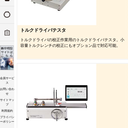
ついて
トルクの由来
ADデ
トルクドライバテスタ
ーツリ
トルク講習会
トルクドライバの校正作業用のトルクドライバテスタ。小
容量トルクレンチの校正にもオプション品で対応可能。
会員サービ
ス
お問い合わ
せ
サイトマッ
プ
利用規約
プライバシ
ーポリシー