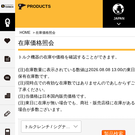
PRODUCTS
Your Torque Partner TOHNICHI
close
close
close
close
close
close
close
JAPAN
製品情報
案内
問
HOME
> 在庫価格照会
タ
サポート
在庫価格照会
す
トルク機器の在庫や価格を確認することができます。
ダウンロード
チ
いて
(注)在庫数量に表示されている数値は2026.08.08 13:00の東日
ル
保有在庫数です。
よくある質問
(注)現時点での有効な在庫数ではありませんのであしからずご
了承ください。
ド
リティ
ス
会社案内
(注)当価格は日本国内販売価格です。
な
ついて
(注)東日に在庫が無い場合でも、商社・販売店様に在庫がある
場合が多数ございます。
ム
ニューストピックス
値
トルクレンチ / シグナル式トルクレンチ
案内
トルク単位の換算