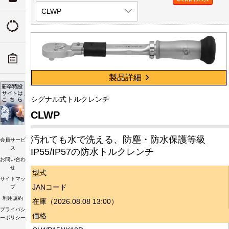
CLWP
ついて
トルクの由来
ADデ
ーツリ
トルク講習会
製品詳細
シグナル式トルクレンチ
CLWP
汚れても水で洗える、防塵・防水保護等級
会員サービ
ス
IP55/IP57の防水トルクレンチ
お問い合わ
せ
型式
サイトマッ
JANコード
プ
利用規約
在庫（2026.08.08 13:00）
プライバシ
価格
ーポリシー