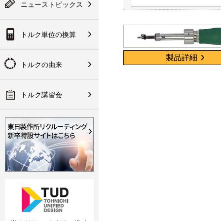
テスタ／チェッカ
は会員登録が必要にな
ニューストピックス
入方法など
ります
果：換算後のトルク値
ク講習会のご案内
ランド規定
技術資料
トルク単位の換算
その他
会員登録
の取り組みについて
の代理店網
手な使い方
製品詳細
作所について
トルクの由来
明書・CADデータ・ソフ
関連製品
・パーツリスト
トルク講習会