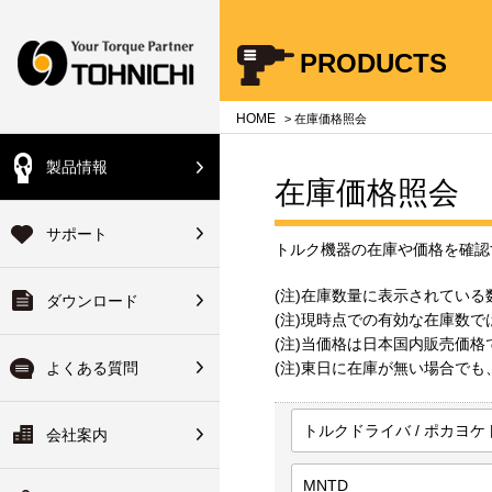
Your Torque Partner TOHNICHI
PRODUCTS
close
close
close
close
close
close
close
HOME
> 在庫価格照会
製品情報
会員の方
在庫価格照会
機器総合製品案内
のよくある質問
のサポート
会社案内
登録済の方は下記ボタ
サポート
ハンドブック
単位について
品サービス
会社概要
トルク機器の在庫や価格を確認
からログインできます
(注)在庫数量に表示されている数値
ダウンロード
・使い方について
ォアサービス
長のご挨拶
校正装置
ログイン
(注)現時点での有効な在庫数
ヘッド交換式トルクレンチ
(注)当価格は日本国内販売価格
修理について
ターサービス
ーカイブ
拠点一覧
よくある質問
(注)東日に在庫が無い場合で
初めてご利用の方
ーサビリティ体系図・非該
ワイドサービス
ーツリスト
関連会社
トルクドライバ / ポカヨ
会社案内
変換
明書について
ァイルのダウンロード
ーツ検索システム
修理について
沿革
MNTD