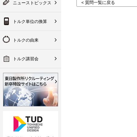
テスタ／チェッカ
は会員登録が必要にな
< 質問一覧に戻る
ニューストピックス
入方法など
ります
果：換算後のトルク値
ク講習会のご案内
ランド規定
技術資料
トルク単位の換算
その他
会員登録
の取り組みについて
の代理店網
手な使い方
作所について
トルクの由来
明書・CADデータ・ソフ
関連製品
・パーツリスト
トルク講習会