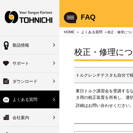
Your Torque Partner TOHNICHI
FAQ
close
close
close
close
close
close
close
HOME
よくある質問
>
> 校正・修理につ
製品情報
会員の方
校正・修理に
機器総合製品案内
のよくある質問
のサポート
会社案内
登録済の方は下記ボタ
サポート
ハンドブック
単位について
品サービス
会社概要
からログインできます
トルクレンチテスタも自分で
ダウンロード
・使い方について
ォアサービス
長のご挨拶
校正装置
ログイン
ヘッド交換式トルクレンチ
東日トルク講習会を受講する
タ用の校正装置を所有し、適
修理について
ターサービス
ーカイブ
拠点一覧
よくある質問
詳細はお問い合わせください
初めてご利用の方
ーサビリティ体系図・非該
ワイドサービス
ーツリスト
関連会社
会社案内
変換
明書について
ァイルのダウンロード
ーツ検索システム
修理について
沿革