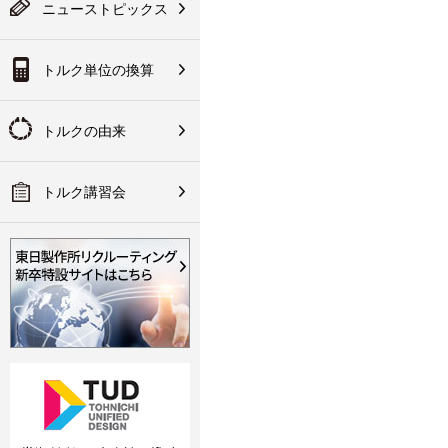
テスタ／チェッカ
は会員登録が必要にな
ニューストピックス
入方法など
ります
果：換算後のトルク値
ク講習会のご案内
ランド規定
技術資料
トルク単位の換算
その他
会員登録
の取り組みについて
の代理店網
手な使い方
作所について
トルクの由来
明書・CADデータ・ソフ
関連製品
・パーツリスト
トルク講習会