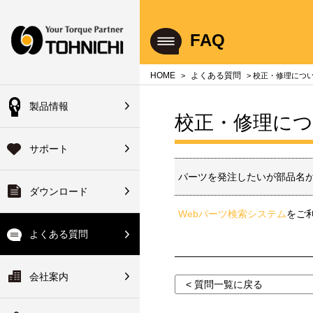
Your Torque Partner TOHNICHI
FAQ
close
close
close
close
close
close
close
HOME
よくある質問
>
> 校正・修理につ
製品情報
会員の方
校正・修理に
機器総合製品案内
のよくある質問
のサポート
会社案内
登録済の方は下記ボタ
サポート
ハンドブック
単位について
品サービス
会社概要
からログインできます
パーツを発注したいが部品名
ダウンロード
・使い方について
ォアサービス
長のご挨拶
校正装置
ログイン
ヘッド交換式トルクレンチ
Webパーツ検索システム
をご
修理について
ターサービス
ーカイブ
拠点一覧
よくある質問
初めてご利用の方
ーサビリティ体系図・非該
ワイドサービス
ーツリスト
関連会社
会社案内
変換
< 質問一覧に戻る
明書について
ァイルのダウンロード
ーツ検索システム
修理について
沿革