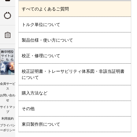
ついて
すべてのよくあるご質問
トルクの由来
トルク単位について
ADデ
ーツリ
トルク講習会
製品仕様・使い方について
校正・修理について
校正証明書・トレーサビリティ体系図・非該当証明書
について
会員サービ
ス
購入方法など
お問い合わ
せ
サイトマッ
その他
プ
利用規約
東日製作所について
プライバシ
ーポリシー