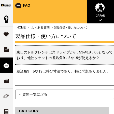
FAQ
Your Torque Partner TOHNICHI
close
close
close
close
close
close
close
JAPAN
製品情報
案内
問
HOME
よくある質問
>
> 製品仕様・使い方について
タ
サポート
製品仕様・使い方について
す
ダウンロード
チ
東日のトルクレンチは角ドライブが9．53や19．05となって
いて
おり、他社ソケットの差込角9．5や19が使えるか？
ル
よくある質問
差込角9．5や19は呼び寸法であり、特に問題ありません。
ド
リティ
ス
会社案内
な
ついて
ム
< 質問一覧に戻る
ニューストピックス
値
案内
CATEGORY
トルク単位の換算