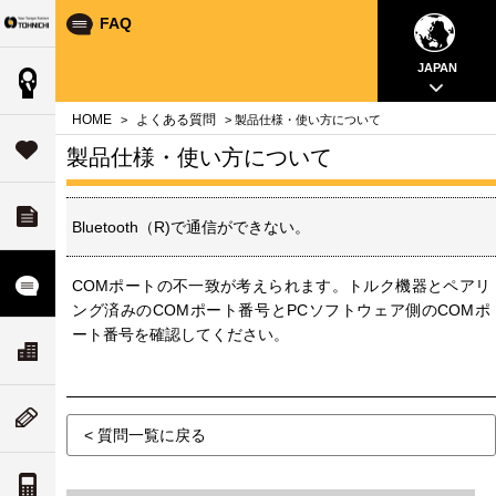
FAQ
Your Torque Partner TOHNICHI
close
close
close
close
close
close
close
JAPAN
製品情報
案内
問
HOME
よくある質問
>
> 製品仕様・使い方について
タ
サポート
製品仕様・使い方について
す
ダウンロード
チ
Bluetooth（R)で通信ができない。
いて
ル
よくある質問
COMポートの不一致が考えられます。トルク機器とペアリ
ング済みのCOMポート番号とPCソフトウェア側のCOMポ
ート番号を確認してください。
ド
リティ
ス
会社案内
な
ついて
ム
ニューストピックス
< 質問一覧に戻る
値
案内
トルク単位の換算