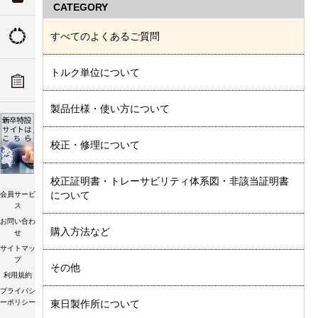
CATEGORY
ついて
すべてのよくあるご質問
トルクの由来
ADデ
トルク単位について
ーツリ
トルク講習会
製品仕様・使い方について
校正・修理について
校正証明書・トレーサビリティ体系図・非該当証明書
について
会員サービ
ス
お問い合わ
購入方法など
せ
サイトマッ
プ
その他
利用規約
プライバシ
ーポリシー
東日製作所について