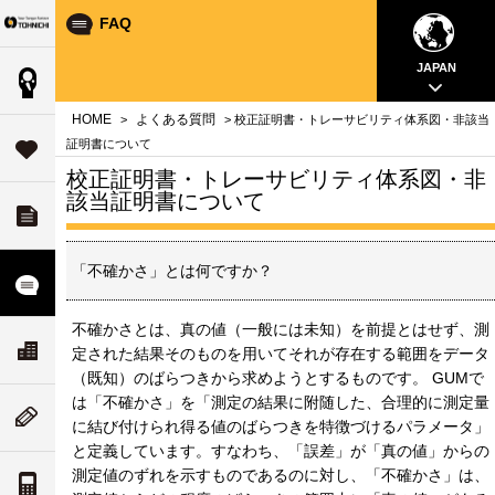
FAQ
Your Torque Partner TOHNICHI
close
close
close
close
close
close
close
JAPAN
製品情報
案内
問
HOME
よくある質問
>
> 校正証明書・トレーサビリティ体系図・非該当
タ
証明書について
サポート
す
校正証明書・トレーサビリティ体系図・非
該当証明書について
ダウンロード
チ
いて
「不確かさ」とは何ですか？
ル
よくある質問
不確かさとは、真の値（一般には未知）を前提とはせず、測
ド
リティ
ス
会社案内
定された結果そのものを用いてそれが存在する範囲をデータ
な
ついて
（既知）のばらつきから求めようとするものです。 GUMで
は「不確かさ」を「測定の結果に附随した、合理的に測定量
ム
ニューストピックス
に結び付けられ得る値のばらつきを特徴づけるパラメータ」
値
と定義しています。すなわち、「誤差」が「真の値」からの
案内
測定値のずれを示すものであるのに対し、「不確かさ」は、
トルク単位の換算