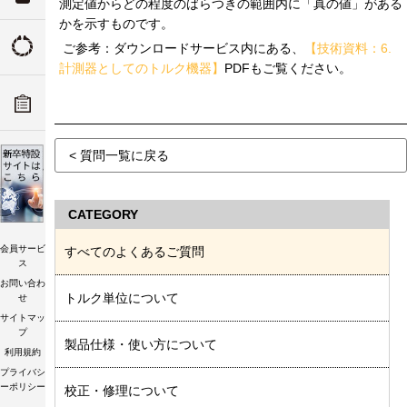
測定値からどの程度のばらつきの範囲内に「真の値」がある
かを示すものです。
ついて
トルクの由来
ご参考：ダウンロードサービス内にある、
【技術資料：6.
計測器としてのトルク機器】
PDFもご覧ください。
ADデ
ーツリ
トルク講習会
< 質問一覧に戻る
CATEGORY
会員サービ
すべてのよくあるご質問
ス
お問い合わ
トルク単位について
せ
サイトマッ
プ
製品仕様・使い方について
利用規約
プライバシ
ーポリシー
校正・修理について