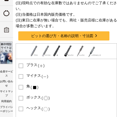
(注)現時点での有効な在庫数ではありませんのでご了承くださ
ついて
い。
トルクの由来
(注)当価格は日本国内販売価格です。
(注)東日に在庫が無い場合でも、商社・販売店様に在庫がある
ADデ
場合が多数ございます。
ーツリ
トルク講習会
ビットの選び方・名称の説明・寸法図
プラス
会員サービ
マイナス
ス
お問い合わ
せ
角
サイトマッ
プ
ボックス
利用規約
プライバシ
ヘックス
ーポリシー