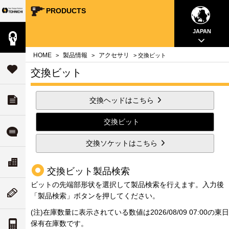
PRODUCTS
Your Torque Partner TOHNICHI
close
close
close
close
close
close
close
JAPAN
製品情報
案内
問
HOME
製品情報
アクセサリ
>
>
> 交換ビット
タ
サポート
交換ビット
す
ダウンロード
交換ヘッドはこちら
チ
いて
交換ビット
ル
よくある質問
交換ソケットはこちら
ド
リティ
ス
会社案内
な
交換ビット製品検索
ついて
ビットの先端部形状を選択して製品検索を行えます。 入力後
ム
ニューストピックス
「製品検索」ボタンを押してください。
値
(注)在庫数量に表示されている数値は2026/08/09 07:00の東日
案内
保有在庫数です。
トルク単位の換算