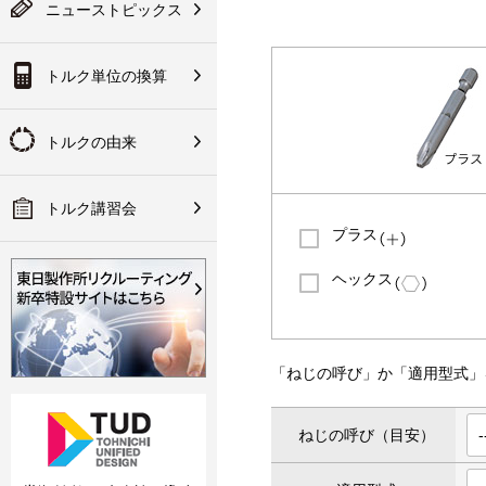
テスタ／チェッカ
は会員登録が必要にな
ニューストピックス
入方法など
ります
果：換算後のトルク値
ク講習会のご案内
ランド規定
技術資料
トルク単位の換算
その他
会員登録
の取り組みについて
の代理店網
手な使い方
作所について
トルクの由来
明書・CADデータ・ソフ
関連製品
・パーツリスト
トルク講習会
プラス
ヘックス
「ねじの呼び」か「適用型式」
ねじの呼び（目安）