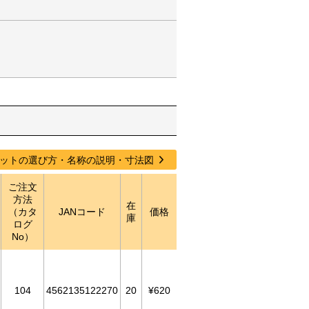
ットの選び方・名称の説明・寸法図
ご注文
方法
在
（カタ
JANコード
価格
庫
ログ
No）
104
4562135122270
20
¥620