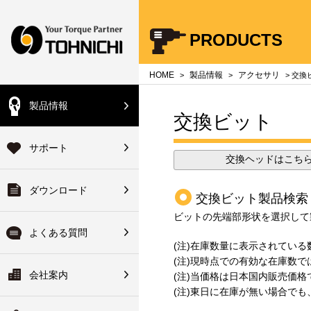
Your Torque Partner TOHNICHI
PRODUCTS
close
close
close
close
close
close
close
HOME
製品情報
アクセサリ
>
>
> 交換
製品情報
会員の方
交換ビット
機器総合製品案内
のよくある質問
のサポート
会社案内
登録済の方は下記ボタ
サポート
ハンドブック
単位について
品サービス
会社概要
からログインできます
交換ヘッドはこち
ダウンロード
・使い方について
ォアサービス
長のご挨拶
校正装置
ログイン
交換ビット製品検索
ヘッド交換式トルクレンチ
ビットの先端部形状を選択して
修理について
ターサービス
ーカイブ
拠点一覧
よくある質問
(注)在庫数量に表示されている数値
初めてご利用の方
(注)現時点での有効な在庫数
ーサビリティ体系図・非該
ワイドサービス
ーツリスト
関連会社
会社案内
(注)当価格は日本国内販売価格
変換
明書について
(注)東日に在庫が無い場合で
ァイルのダウンロード
ーツ検索システム
修理について
沿革