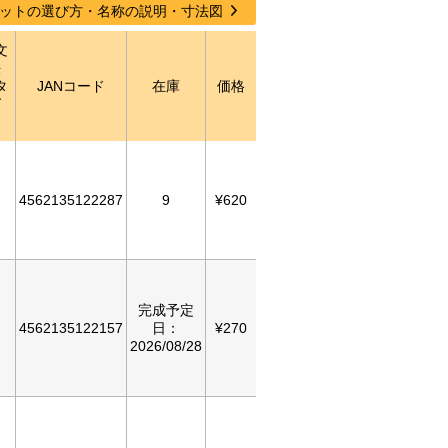
ットの選び方・名称の説明・寸法図
文
法
タ
JANコード
在庫
価格
グ
）
4562135122287
9
¥620
完成予定
4562135122157
日：
¥270
2026/08/28