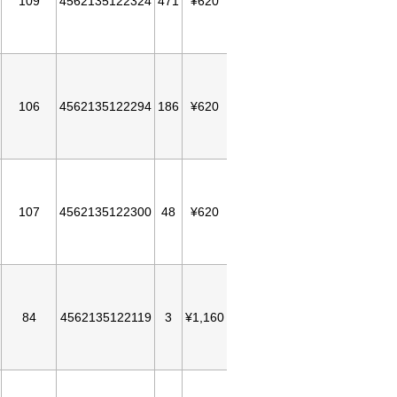
109
4562135122324
471
¥620
106
4562135122294
186
¥620
107
4562135122300
48
¥620
84
4562135122119
3
¥1,160