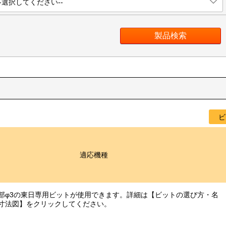
--選択してください--
ビ
適応機種
部φ3の東日専用ビットが使用できます。詳細は【ビットの選び方・名
寸法図】をクリックしてください。