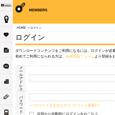
Your Torque Partner TOHNICHI
close
close
close
close
close
close
close
MEMBERS
製品情報
案内
問
HOME
> ログイン
タ
サポート
ログイン
す
ダウンロード
ダウンロードコンテンツをご利用になるには、ログインが必
チ
いて
初めてご利用になられる方は、
会員登録フォーム
より登録を
ル
よくある質問
メ
ー
ル
ア
ド
リティ
ス
会社案内
ド
な
レ
ついて
ス
ム
ニューストピックス
パ
ス
値
ワ
>パスワードを忘れた方 (パスワード再発行)
ー
案内
ド
トルク単位の換算
次回から自動的にログインをおこなう