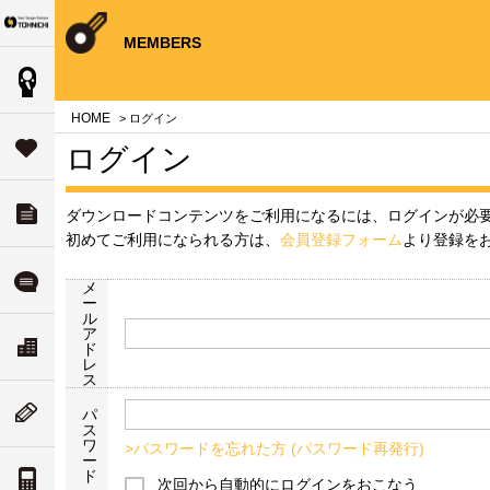
Your Torque Partner TOHNICHI
close
close
close
close
close
close
close
MEMBERS
製品情報
案内
問
HOME
> ログイン
タ
サポート
ログイン
す
ダウンロード
ダウンロードコンテンツをご利用になるには、ログインが必
チ
いて
初めてご利用になられる方は、
会員登録フォーム
より登録を
ル
よくある質問
メ
ー
ル
ア
ド
リティ
ス
会社案内
ド
な
レ
ついて
ス
ム
ニューストピックス
パ
ス
値
ワ
>パスワードを忘れた方 (パスワード再発行)
ー
案内
ド
トルク単位の換算
次回から自動的にログインをおこなう