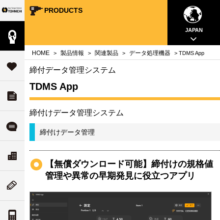
PRODUCTS
Your Torque Partner TOHNICHI
close
close
close
close
close
close
close
JAPAN
製品情報
案内
問
HOME
製品情報
関連製品
データ処理機器
>
>
>
> TDMS App
タ
サポート
締付データ管理システム
す
TDMS App
ダウンロード
チ
いて
締付けデータ管理システム
ル
よくある質問
締付けデータ管理
ド
リティ
ス
会社案内
な
【無償ダウンロード可能】締付けの規格値
ついて
管理や異常の早期発見に役立つアプリ
ム
ニューストピックス
値
案内
トルク単位の換算