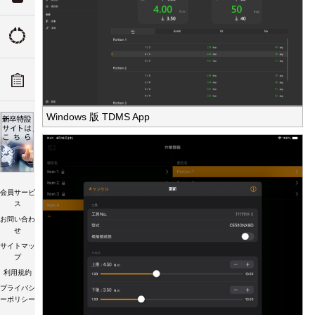
ついて
トルクの由来
ADデ
ーツリ
トルク講習会
Windows 版 TDMS App
会員サービ
ス
お問い合わ
せ
サイトマッ
プ
利用規約
プライバシ
ーポリシー