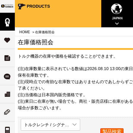
PRODUCTS
Your Torque Partner TOHNICHI
close
close
close
close
close
close
close
JAPAN
製品情報
案内
問
HOME
> 在庫価格照会
タ
サポート
在庫価格照会
す
トルク機器の在庫や価格を確認することができます。
ダウンロード
チ
いて
(注)在庫数量に表示されている数値は2026.08.10 13:00の東日
ル
保有在庫数です。
よくある質問
(注)現時点での有効な在庫数ではありませんのであしからずご
了承ください。
ド
リティ
ス
会社案内
(注)当価格は日本国内販売価格です。
な
ついて
(注)東日に在庫が無い場合でも、商社・販売店様に在庫がある
場合が多数ございます。
ム
ニューストピックス
値
トルクレンチ / シグナル式トルクレンチ
案内
トルク単位の換算