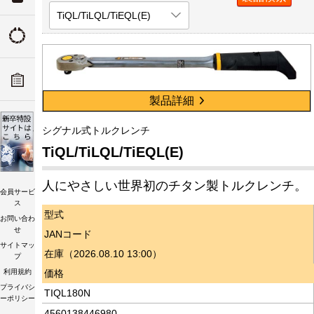
TiQL/TiLQL/TiEQL(E)
ついて
トルクの由来
ADデ
ーツリ
トルク講習会
製品詳細
シグナル式トルクレンチ
TiQL/TiLQL/TiEQL(E)
人にやさしい世界初のチタン製トルクレンチ。
会員サービ
ス
型式
お問い合わ
せ
JANコード
サイトマッ
在庫（2026.08.10 13:00）
プ
利用規約
価格
プライバシ
TIQL180N
ーポリシー
4560138446980