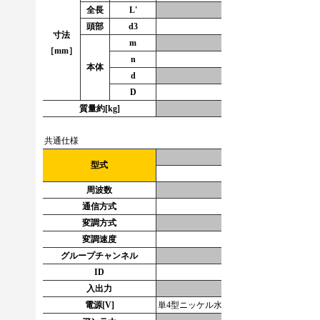
全長
L'
195
頭部
d3
10
寸法
m
19
［mm］
n
9.2
本体
d
15
D
29
質量約[kg]
0.35
共通仕様
送信機
型式
FHDS256
周波数
2.4GHz帯（2.402GHz～2
通信方式
スペクトラム拡散（
変調方式
G
変調速度
1
グループチャンネル
256（0
ID
３桁（000～9
入出力
電源[V]
単4型ニッケル水素電池2個又はアルカリ乾