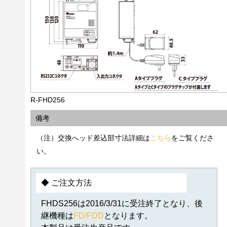
R-FHD256
備考
（注）交換へッド差込部寸法詳細は
こちら
をご覧くださ
い。
◆ ご注文方法
FHDS256は2016/3/31に受注終了となり、後
継機種は
FD/FDD
となります。