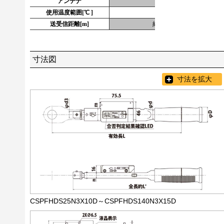
アンテナ
チップアンテナ
使用温度範囲[℃ ]
0
送受信距離[m]
約10～20（電波環境に
寸法図
寸法を拡大
CSPFHDS25N3X10D～CSPFHDS140N3X15D