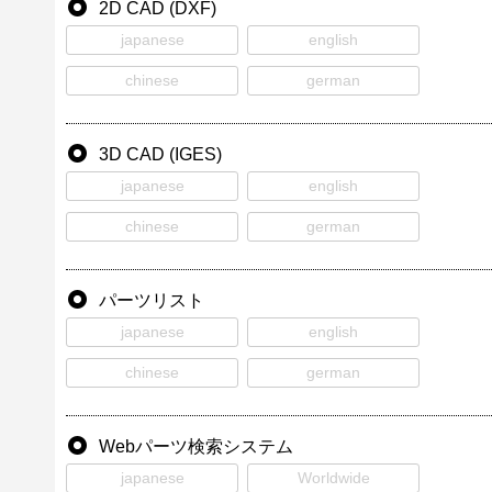
2D CAD (DXF)
japanese
english
chinese
german
3D CAD (IGES)
japanese
english
chinese
german
パーツリスト
japanese
english
chinese
german
Webパーツ検索システム
japanese
Worldwide