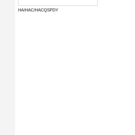
HA/HAC/HACQSPDY