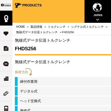
PRODUCTS
Your Torque Partner TOHNICHI
close
close
close
close
close
close
close
JAPAN
製品情報
案内
問
HOME
製品情報
トルクレンチ
シグナル式トルクレンチ
>
>
>
>
タ
無線式データ伝送トルクレンチ
> FHDS256
サポート
す
無線式データ伝送トルクレンチ
FHDS256
ダウンロード
チ
いて
無線式データ伝送トルクレンチ
ル
よくある質問
ド
リティ
ス
会社案内
締付作業用
な
ついて
デジタル式
ム
ニューストピックス
値
ヘッド交換式
案内
トルク単位の換算
無線式