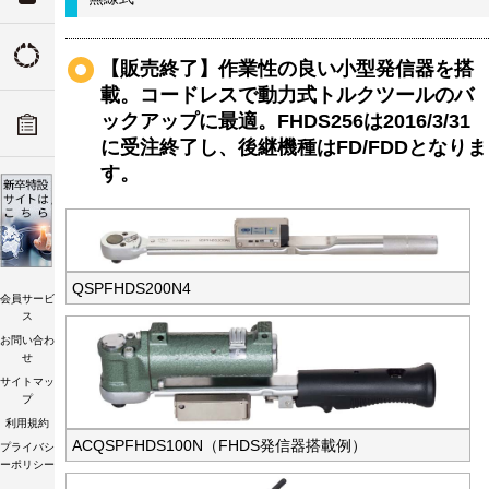
ついて
トルクの由来
【販売終了】作業性の良い小型発信器を搭
ADデ
載。コードレスで動力式トルクツールのバ
ーツリ
ックアップに最適。FHDS256は2016/3/31
トルク講習会
に受注終了し、後継機種はFD/FDDとなりま
す。
QSPFHDS200N4
会員サービ
ス
お問い合わ
せ
サイトマッ
プ
利用規約
ACQSPFHDS100N（FHDS発信器搭載例）
プライバシ
ーポリシー