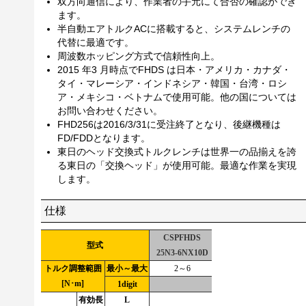
双方向通信により、作業者の手元にて合否の確認ができ
ます。
半自動エアトルクACに搭載すると、システムレンチの
代替に最適です。
周波数ホッピング方式で信頼性向上。
2015 年3 月時点でFHDS は日本・アメリカ・カナダ・
タイ・マレーシア・インドネシア・韓国・台湾・ロシ
ア・メキシコ・ベトナムで使用可能。他の国については
お問い合わせください。
FHD256は2016/3/31に受注終了となり、後継機種は
FD/FDDとなります。
東日のヘッド交換式トルクレンチは世界一の品揃えを誇
る東日の「交換ヘッド」が使用可能。最適な作業を実現
します。
仕様
CSPFHDS
CSPFHDS
CS
型式
25N3-6NX10D
25N3-12NX10D
25
トルク調整範囲
最小～最大
2～6
4～12
[N･m]
1digit
0.1
有効長
L
186