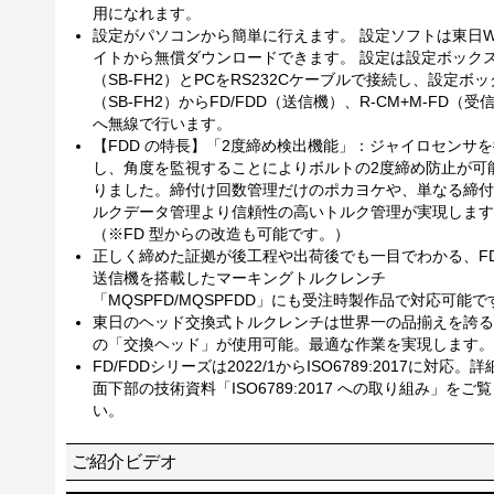
用になれます。
設定がパソコンから簡単に行えます。 設定ソフトは東日W
イトから無償ダウンロードできます。 設定は設定ボック
（SB-FH2）とPCをRS232Cケーブルで接続し、設定ボ
（SB-FH2）からFD/FDD（送信機）、R-CM+M-FD（受
へ無線で行います。
【FDD の特長】「2度締め検出機能」：ジャイロセンサ
し、角度を監視することによりボルトの2度締め防止が可
りました。締付け回数管理だけのポカヨケや、単なる締付
ルクデータ管理より信頼性の高いトルク管理が実現します
（※FD 型からの改造も可能です。）
正しく締めた証拠が後工程や出荷後でも一目でわかる、FD/
送信機を搭載したマーキングトルクレンチ
「MQSPFD/MQSPFDD」にも受注時製作品で対応可能で
東日のヘッド交換式トルクレンチは世界一の品揃えを誇る
の「交換ヘッド」が使用可能。最適な作業を実現します。
FD/FDDシリーズは2022/1からISO6789:2017に対応。
面下部の技術資料「ISO6789:2017 への取り組み」をご
い。
ご紹介ビデオ