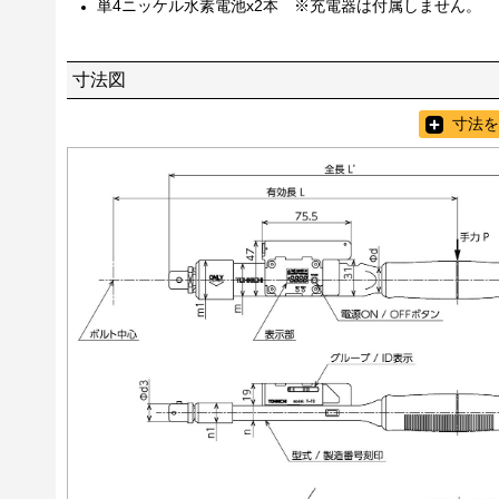
単4ニッケル水素電池x2本 ※充電器は付属しません。
寸法図
寸法を