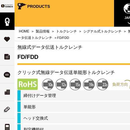
PRODUCTS
Your Torque Partner TOHNICHI
close
close
close
close
close
close
close
JA
製品情報
案内
問
HOME
製品情報
トルクレンチ
シグナル式トルクレンチ
>
>
>
>
タ
ータ伝送トルクレンチ
> FD/FDD
サポート
す
無線式データ伝送トルクレンチ
FD/FDD
ダウンロード
チ
いて
クリック式無線データ伝送単能形トルクレンチ
ル
よくある質問
ド
リティ
ス
会社案内
締付けデータ管理
な
ついて
単能形
ム
ニューストピックス
値
ヘッド交換式
案内
トルク単位の換算
判定機能付