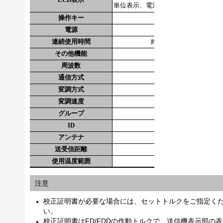
単位表示、電池残量表示（4段階）
操作キー
POWERスイッチ、
電源
単4型ニッケル水素電
連続使用時間
約24時間
その他機能
オートゼロ、オ
周波数
2.4GHz帯（2.402GH
通信方式
スペクトラム
変調方式
変調速度
グループ
ID
3桁（000
アンテナ
チ
送受信距離
約10～2
使用温度範囲
0～50℃ 85
注意
校正証明書が必要な場合には、セットトルクをご指定く
い。
校正証明書はFD/FDDの作動トルクで、送信機表示部の