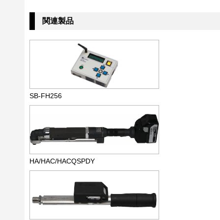
関連製品
SB-FH256
HA/HAC/HACQSPDY