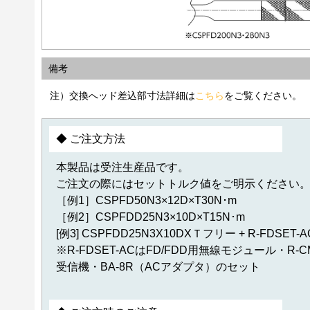
備考
注）交換へッド差込部寸法詳細は
こちら
をご覧ください。
◆ ご注文方法
本製品は受注生産品です。
ご注文の際にはセットトルク値をご明示ください
［例1］CSPFD50N3×12D×T30N･m
［例2］CSPFDD25N3×10D×T15N･m
[例3] CSPFDD25N3X10DXＴフリー + R-FDSET-A
※R-FDSET-ACはFD/FDD用無線モジュール・R-C
受信機・BA-8R（ACアダプタ）のセット