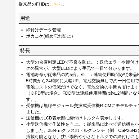
従来品のFHDは
こちら
。
用途
締付けデータ管理
ポカヨケ(締め忘れ防止）
特長
大型の合否判定LEDで不良を防止。：送信エラーや締付
クの異常が、大型LEDにより手元で一目で分かります。
電池寿命が従来品の約5倍。※ ：連続使用時間が従来品F
5時間から24時間に大幅UP。電池交換無しで約一日使用
電池コストの低減だけでなく、電池交換の手間も省けます
（※FD型の場合。FDD型は連続使用時間は約12時間とな
す。）
受信機は無線モジュール交換式受信機R-CMにモデルチェ
ました。
送信機のLCD表示部に締付けトルクを表示します。
小型送信機で作業性を向上。：従来品に比べて送信機を小
しました。25N･mクラスのトルクレンチ（例：CSP25N
搭載可能となり、狭い場所や小さなトルクでの締付けにも