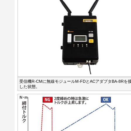
受信機R-CMに無線モジュールM-FDとACアダプタBA-8Rを
した状態。