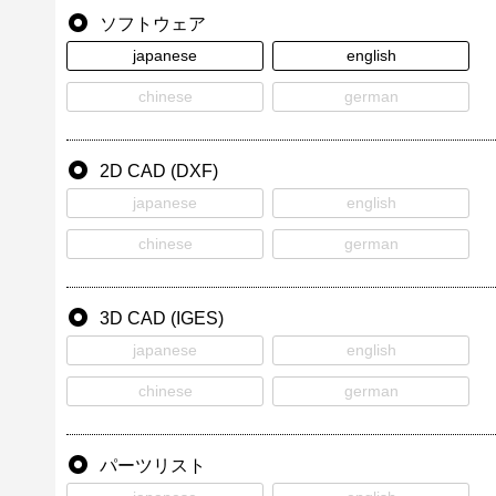
ソフトウェア
japanese
english
chinese
german
2D CAD (DXF)
japanese
english
chinese
german
3D CAD (IGES)
japanese
english
chinese
german
パーツリスト