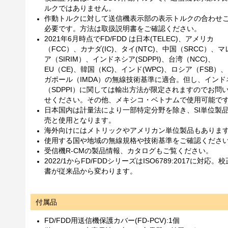
ルクではありません。
作動トルクに対して送信機表示部の表示トルクの合わせ
必要です。方法は取扱説明書をご確認ください。
2021年6月時点でFD/FDD は日本(TELEC)、アメリカ
（FCC）、カナダ(IC)、タイ(NTC)、中国（SRCC）、
ア（SIRIM）、インドネシア(SDPPI)、台湾（NCC)、
EU（CE)、韓国（KC)、インド(WPC)、ロシア（FSB）
ガポール（IMDA）の無線技術基準に適合。但し、インド
（SDPPI）に関しては輸出方法が限定されますのでお問
せください。その他、メキシコ・ベトナムで使用可能で
日本国内は計量法により一部特定分野を除き、SI単位製
売と使用となります。
海外向けにはメトリックやアメリカン単位製品もありま
使用する国や地域の無線規格や技術基準をご確認くださ
受信機R-CMの製品情報、カタログもご覧ください。
2022/1からFD/FDDシリーズはISO6789:2017に対応。
書が従来品から変わります。
付属品
FD/FDD用送信機保護カバー(FD-PCV):1個