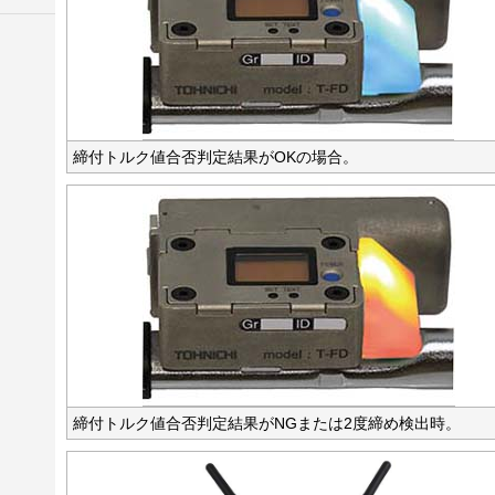
締付トルク値合否判定結果がOKの場合。
締付トルク値合否判定結果がNGまたは2度締め検出時。