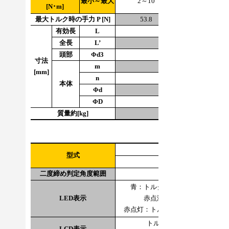
最小～最大
2～10
5～25
[N･m]
最大トルク時の手力 P [N]
53.8
134.4
有効長
L
186
全長
L’
193
頭部
Φd3
10
寸法
m
23
[mm]
n
9.2
本体
Φd
15
ΦD
29
質量約[kg]
0.32
型式
FD
二度締め判定角度範囲
青：トルク値合否判定OK
LED表示
赤点滅：送信NG
赤点灯：トルク値合否判定NG
赤
トルク表示3桁
LCD表示