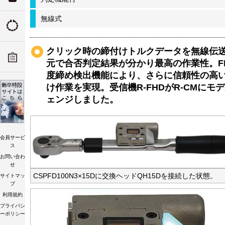
ついて
無線式
トルクの由来
ADデ
クリック時の締付けトルクデータを無線伝
ーツリ
トルク講習会
元で合否判定結果が分かり最高の作業性。F
度締め検出機能により、さらに信頼性の高
け作業を実現。受信機R-FHDがR-CMにモ
ェンジしました。
会員サービ
ス
お問い合わ
せ
CSPFD100N3×15Dに交換ヘッドQH15Dを接続した状態。
サイトマッ
プ
利用規約
プライバシ
ーポリシー