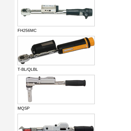
FH256MC
T-BL/QLBL
MQSP