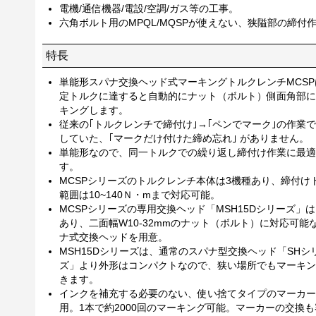
電機/通信機器/電設/空調/ガス等の工事。
六角ボルト用のMPQL/MQSPが使えない、狭隘部の締付
特長
単能形スパナ交換ヘッド式マーキングトルクレンチMCSP
定トルクに達すると自動的にナット（ボルト）側面角部に
キングします。
従来の｢トルクレンチで締付け｣→｢ペンでマーク｣の作業
していた、｢マークだけ付けた締め忘れ｣ がありません。
単能形なので、同一トルクでの繰り返し締付け作業に最適
す。
MCSPシリーズのトルクレンチ本体は3機種あり、締付け
範囲は10~140Ｎ・mまで対応可能。
MCSPシリーズの専用交換ヘッド「MSH15Dシリーズ」は
あり、二面幅W10-32mmのナット（ボルト）に対応可能
ナ式交換ヘッドを用意。
MSH15Dシリーズは、通常のスパナ型交換ヘッド「SHシ
ズ」より外形はコンパクトなので、狭い場所でもマーキン
きます。
インクを補充する必要のない、使い捨てタイプのマーカー
用。1本で約2000回のマーキング可能。マーカーの交換