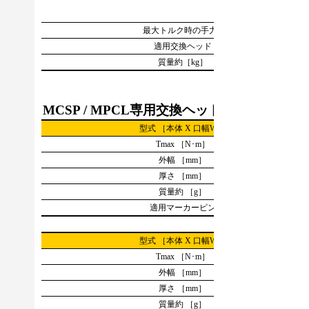
最大トルク時の手力P
適用交換ヘッド
質量約［kg］
MCSP / MPCL専用交換ヘッド
型式 ［本体 X 口幅W］
Tmax ［N･m］
外幅 ［mm］
厚さ ［mm］
質量約 ［g］
適用マーカーピン
型式 ［本体 X 口幅W］
Tmax ［N･m］
外幅 ［mm］
厚さ ［mm］
質量約 ［g］