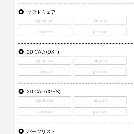
ソフトウェア
japanese
english
chinese
german
2D CAD (DXF)
japanese
english
chinese
german
3D CAD (IGES)
japanese
english
chinese
german
パーツリスト