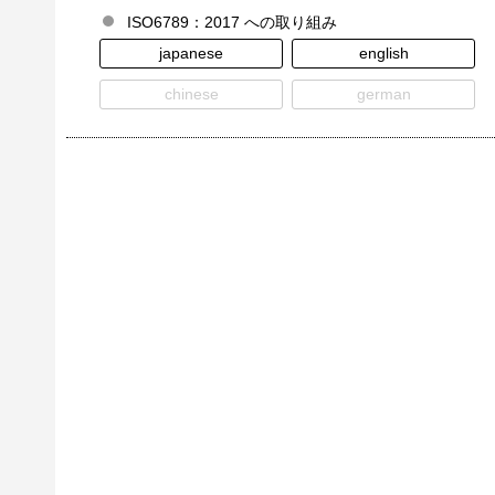
ISO6789：2017 への取り組み
japanese
english
chinese
german