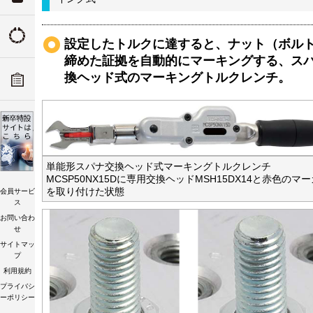
ついて
トルクの由来
設定したトルクに達すると、ナット（ボル
ADデ
締めた証拠を自動的にマーキングする、ス
ーツリ
換ヘッド式のマーキングトルクレンチ。
トルク講習会
単能形スパナ交換ヘッド式マーキングトルクレンチ
MCSP50NX15Dに専用交換ヘッドMSH15DX14と赤色のマ
を取り付けた状態
会員サービ
ス
お問い合わ
せ
サイトマッ
プ
利用規約
プライバシ
ーポリシー