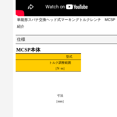
単能形スパナ交換ヘッド式マーキングトルクレンチ MCSP
紹介
仕様
MCSP本体
型式
トルク調整範囲
最小～
［N･m］
全長約
有効長
寸法
［mm］
本体