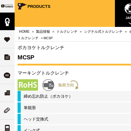
PRODUCTS
Your Torque Partner TOHNICHI
close
close
close
close
close
close
close
JA
製品情報
案内
問
HOME
製品情報
トルクレンチ
シグナル式トルクレンチ
>
>
>
>
タ
トルクレンチ
> MCSP
サポート
す
ポカヨケトルクレンチ
MCSP
ダウンロード
チ
いて
マーキングトルクレンチ
ル
よくある質問
ド
リティ
ス
会社案内
締め忘れ防止（ポカヨケ）
な
ついて
単能形
ム
ニューストピックス
値
ヘッド交換式
案内
トルク単位の換算
インク式