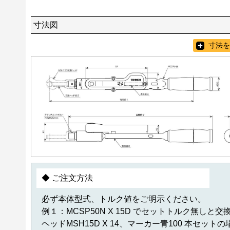
寸法図
寸法を
◆ ご注文方法
必ず本体型式、トルク値をご明示ください。
例１：MCSP50N X 15D でセットトルク無しと交
ヘッドMSH15D X 14、マーカー青100 本セットの