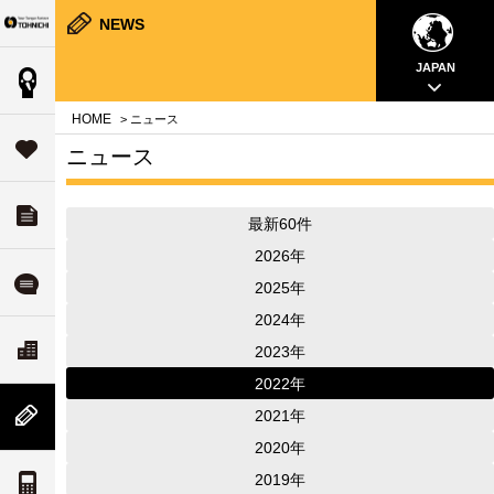
NEWS
Your Torque Partner TOHNICHI
close
close
close
close
close
close
close
JAPAN
製品情報
案内
問
HOME
> ニュース
タ
サポート
ニュース
す
ダウンロード
最新60件
チ
いて
2026年
ル
よくある質問
2025年
2024年
ド
リティ
ス
会社案内
2023年
な
ついて
2022年
ム
2021年
ニューストピックス
値
2020年
案内
2019年
トルク単位の換算