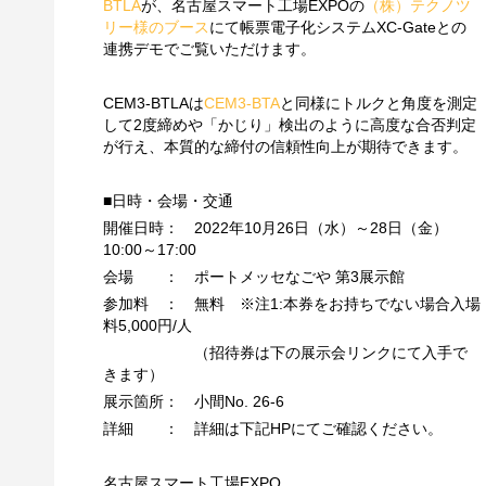
BTLA
が、名古屋スマート工場EXPOの
（株）テクノツ
リー様のブース
にて帳票電子化システムXC-Gateとの
連携デモでご覧いただけます。
CEM3-BTLAは
CEM3-BTA
と同様にトルクと角度を測定
して2度締めや「かじり」検出のように高度な合否判定
が行え、本質的な締付の信頼性向上が期待できます。
■日時・会場・交通
開催日時： 2022年10月26日（水）～28日（金）
10:00～17:00
会場 ： ポートメッセなごや 第3展示館
参加料 ： 無料 ※注1:本券をお持ちでない場合入場
料5,000円/人
（招待券は下の展示会リンクにて入手で
きます）
展示箇所： 小間No. 26-6
詳細 ： 詳細は下記HPにてご確認ください。
名古屋スマート工場EXPO