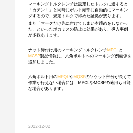
マーキングトルクレンチは設定したトルクに達すると
「カチン！」と同時にボルト頭部に自動的にマーキン
グするので、規定トルクで締めた証拠が残ります。
また「マークだけ先に付けてしまい本締めをしなかっ
た」といったポカミスの防止に効果があり、導入事例
が多数あります。
ナット締付け用のマーキングトルクレンチ
MPCL
と
MCSP
製品情報に、六角ボルトへのマーキング例画像を
追加しました。
六角ボルト用の
MPQL
や
MQSP
のソケット部分が長くて
作業が行えない場合には、MPCLやMCSPの適用も可能
な場合があります。
2022-12-02