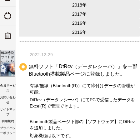
2018年
ついて
2017年
トルクの由来
2016年
ADデ
2015年
ーツリ
トルク講習会
2022-12-29
無料ソフト「DtRcv（データレシーバ）」を一部
Bluetooth搭載製品ページに登録しました。
有線/無線（Bluetooth(R)）にて締付けデータの管理が
会員サービ
ス
可能。
お問い合わ
DtRcv（データレシーバ）にてPCで受信したデータを
せ
Excel(R)で管理できます。
サイトマッ
プ
Bluetooth製品ページ下部の【ソフトウェア】にDtRcv
利用規約
を追加しました。
プライバシ
ーポリシー
対象機種は以下です。