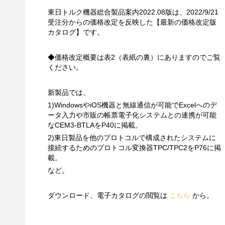
東日トルク機器総合製品案内2022.08版は、2022/9/21
受注分からの価格改定を反映した【最新の価格改定版
カタログ】です。
◆価格改定概要は表2（表紙の裏）にありますのでご覧
ください。
新製品では、
1)WindowsやiOS機器と無線通信が可能でExcelへのデ
ータ入力や市販の帳票電子化システムとの連携が可能
なCEM3-BTLAをP40に掲載。
2)東日製品を他のプロトコルで構成されたシステムに
接続するためのプロトコル変換器TPC/TPC2をP76に掲
載。
など。
ダウンロード、電子カタログの閲覧は
こちら
から。