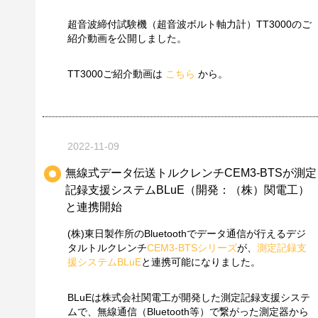
超音波締付試験機（超音波ボルト軸力計）TT3000のご
紹介動画を公開しました。
TT3000ご紹介動画は
こちら
から。
2022-11-09
無線式データ伝送トルクレンチCEM3-BTSが測定
記録支援システムBLuE（開発：（株）関電工）
と連携開始
(株)東日製作所のBluetoothでデータ通信が行えるデジ
タルトルクレンチ
CEM3-BTSシリーズ
が、
測定記録支
援システムBLuE
と連携可能になりました。
BLuEは株式会社関電工が開発した測定記録支援システ
ムで、無線通信（Bluetooth等）で繋がった測定器から