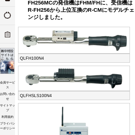
FH256MCの発信機はFHM/FHに、受信機は
ついて
R-FH256から上位互換のR-CMにモデルチェ
トルクの由来
ンジしました。
ADデ
ーツリ
トルク講習会
QLFH100N4
会員サービ
ス
お問い合わ
QLFHSLS100N4
せ
サイトマッ
プ
利用規約
プライバシ
ーポリシー