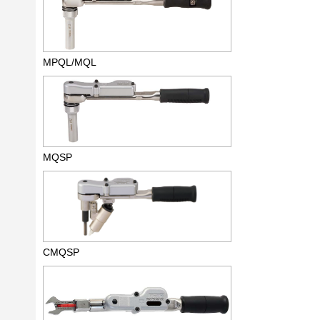
MPQL/MQL
MQSP
CMQSP