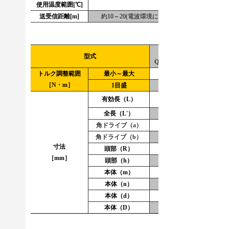
使用温度範囲[℃]
0～45
送受信距離[m]
約10～20(電波環境により短くなる場合があり
QLFH25N5
QLF
型式
QLFHSLS25N5
QLFH
トルク調整範囲
最小～最大
5～25
10
［N・m］
1目盛
0.25
0
有効長（L）
155
1
全長（L'）
230
2
角ドライブ（a）
9.53
角ドライブ（b）
11
寸法
頭部（R）
13
［mm］
頭部（h）
22
2
本体（m）
19
2
本体（n）
9.2
1
本体（d）
15
本体（D）
26
3