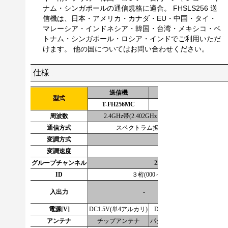
ナム・シンガポールの通信規格に適合。 FHSLS256 送
信機は、日本・アメリカ・カナダ・EU・中国・タイ・
マレーシア・インドネシア・韓国・台湾・メキシコ・ベ
トナム・シンガポール・ロシア・インドでご利用いただ
けます。 他の国についてはお問い合わせください。
仕様
送信機
小型送信機
受
型式
T-FH256MC
T-FHSLS256
R-F
周波数
2.4GHz帯(2.402GHz～2.479GHz、1MHz間隔、7
通信方式
スペクトラム拡散(周波数ホッピング方式
変調方式
GFSK
変調速度
1Mbps
グループチャンネル
256(000～255)
ID
３桁(000～999)、7桁(英数字）
無電圧接点
入出力
-
RS2
電源[V]
DC1.5V(単4アルカリ)
DC3V(CR2032)
AC100
アンテナ
チップアンテナ
パターンアンテナ
ダイポー