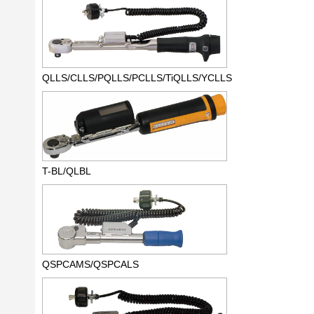
QLLS/CLLS/PQLLS/PCLLS/TiQLLS/YCLLS
T-BL/QLBL
QSPCAMS/QSPCALS