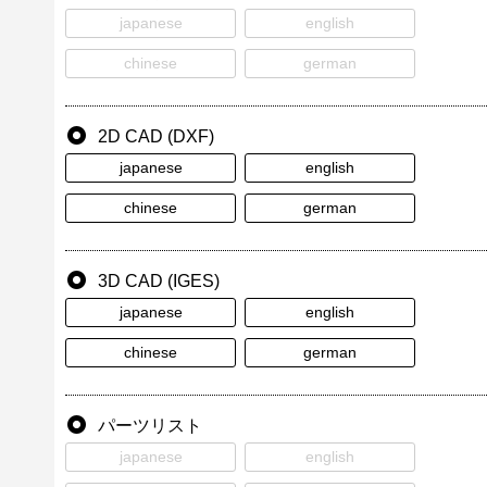
japanese
english
chinese
german
2D CAD (DXF)
japanese
english
chinese
german
3D CAD (IGES)
japanese
english
chinese
german
パーツリスト
japanese
english