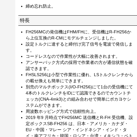
締め忘れ防止。
特長
FH256MCの発信機はFHM/FHに、受信機はR-FH256か
ら上位互換のR-CMにモデルチェンジしました。
設定トルクに達すると締付け完了信号を電波で発信しま
す。
コードレスなので作業性が大幅に改善されます。
アンサーバック方式の採用で作業者の方が通信状態を確
認できます。
FHSLS256は小型で作業性に優れ、LSトルクレンチから
の載せ換えも簡単にできます。
別売のマルチボックス(I/O-FH256)にて1台の受信機にて
4本のトルクレンチをIDにて認識できるのでカウントチ
ェッカ(CNA-4mk3)との組み合わせで簡単にポカヨケシ
ステムができます。
周波数ホッピング方式で信頼性向上。
2019 年9 月時点でFH256MC 送信機とR-FH 受信機、設
定ボックスSB-FH256 は、日本・アメリカ・カナダ・
EU・中国・マレー シア・インドネシア・インド・タ
イ・南アフリカ・韓国・ロシア・台湾・メキシコ・ベト