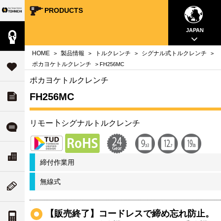
PRODUCTS
Your Torque Partner TOHNICHI
close
close
close
close
close
close
close
JAPAN
製品情報
案内
問
HOME
製品情報
トルクレンチ
シグナル式トルクレンチ
>
>
>
>
タ
ポカヨケトルクレンチ
> FH256MC
サポート
す
ポカヨケトルクレンチ
FH256MC
ダウンロード
チ
いて
リモー卜シグナルトルクレンチ
ル
よくある質問
ド
リティ
ス
会社案内
締付作業用
な
ついて
無線式
ム
ニューストピックス
値
案内
【販売終了】コードレスで締め忘れ防止。
トルク単位の換算