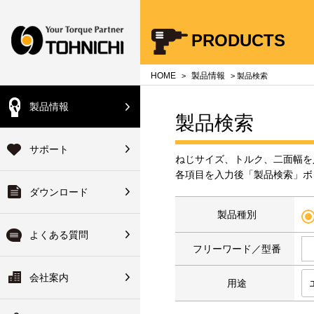
Your Torque Partner TOHNICHI
PRODUCTS
close
close
close
close
close
close
close
HOME
製品情報
>
> 製品検索
製品情報
会員の方
製品検索
機器総合製品案内
のよくある質問
のサポート
会社案内
登録済の方は下記ボタ
サポート
ハンドブック
単位について
品サービス
会社概要
ねじサイズ、トルク、二面幅を
からログインできます
各項目を入力後「製品検索」ボ
ダウンロード
・使い方について
ォアサービス
長のご挨拶
校正装置
ログイン
ヘッド交換式トルクレンチ
製品種別
修理について
ターサービス
ーカイブ
拠点一覧
よくある質問
フリーワード／型番
初めてご利用の方
ーサビリティ体系図・非該
ワイドサービス
ーツリスト
関連会社
会社案内
用途
変換
明書について
ァイルのダウンロード
ーツ検索システム
修理について
沿革