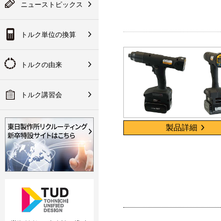
テスタ／チェッカ
は会員登録が必要にな
ニューストピックス
入方法など
ります
果：換算後のトルク値
ク講習会のご案内
ランド規定
技術資料
トルク単位の換算
その他
会員登録
の取り組みについて
の代理店網
手な使い方
作所について
トルクの由来
明書・CADデータ・ソフ
関連製品
・パーツリスト
トルク講習会
製品詳細