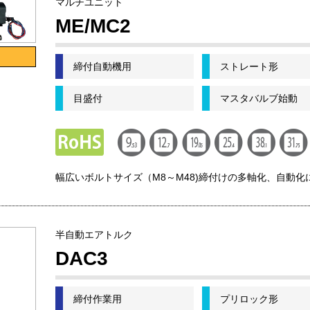
マルチユニット
ME/MC2
締付自動機用
ストレート形
目盛付
マスタバルブ始動
幅広いボルトサイズ（M8～M48)締付けの多軸化、自動化
半自動エアトルク
DAC3
締付作業用
プリロック形