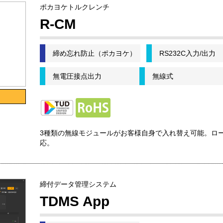
ポカヨケトルクレンチ
R-CM
締め忘れ防止（ポカヨケ）
RS232C入力/出力
無電圧接点出力
無線式
3種類の無線モジュールがお客様自身で入れ替え可能。ロ
応。
締付データ管理システム
TDMS App