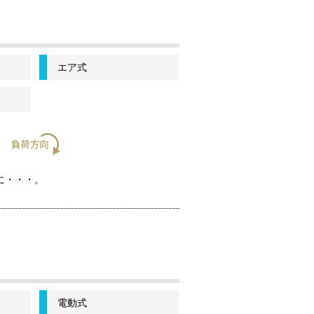
エア式
に・・・。
電動式