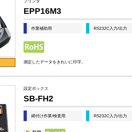
プリンタ
EPP16M3
作業補助用
RS232C入力/出力
測定したデータをきれいに印字。
設定ボックス
SB-FH2
締付け作業/検査用
RS232C入力/出力